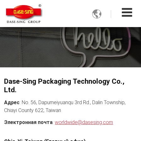

Dase-Sing Packaging Technology Co.,
Ltd.
Адрес
: No. 56, Dapumeiyuanqu 3rd Rd., Dalin Township,
Chiayi County 622, Taiwan
Электронная почта
:
worldwide@dasesing.com