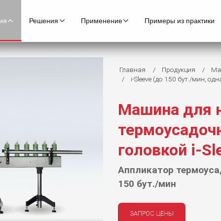
ия
Решения
Применение
Примеры из практики
Главная
Продукция
Ма
i-Sleeve (до 150 бут./мин, од
Машина для 
термоусадочн
головкой i-Sl
Аппликатор термоуса
150 бут./мин
ЗАПРОС ЦЕНЫ