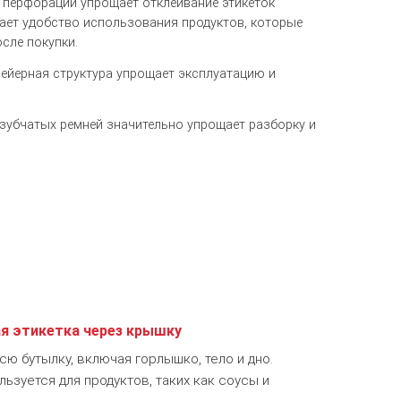
перфорации упрощает отклеивание этикеток
ает удобство использования продуктов, которые
осле покупки.
вейерная структура упрощает эксплуатацию и
 зубчатых ремней значительно упрощает разборку и
я этикетка через крышку
ю бутылку, включая горлышко, тело и дно.
ьзуется для продуктов, таких как соусы и