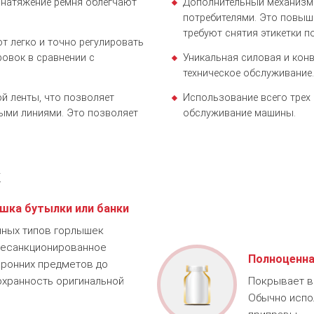
 натяжение ремня облегчают
Дополнительный механизм 
потребителями. Это повыш
требуют снятия этикетки п
т легко и точно регулировать
ровок в сравнении с
Уникальная силовая и кон
техническое обслуживание.
й ленты, что позволяет
Использование всего трех
ыми линиями. Это позволяет
обслуживание машины.
к
шка бутылки или банки
чных типов горлышек
 несанкционированное
Полноценна
оронних предметов до
охранность оригинальной
Покрывает вс
Обычно испол