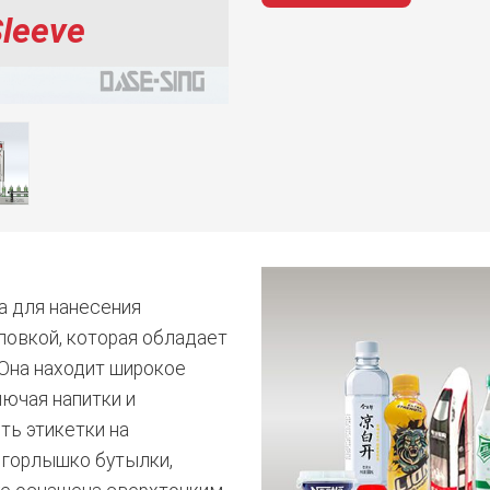
Sleeve
а для нанесения
ловкой, которая обладает
Она находит широкое
лючая напитки и
ть этикетки на
а горлышко бутылки,