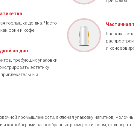
приправы.
 этикетка
ая горлышка до дна. Часто
Частичная 
как соки и кофе.
Располагаетс
распростран
и консервир
дкой на дно
уктов, требующих упаковки
монстрировать эстетику
е привлекательный
ковочной промышленности, включая упаковку напитков, молочных
ми и контейнерами разнообразных размеров и форм, от квадратн