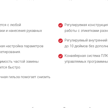
ется с любой
Регулируемая конструкция
вки и нанесения рукавных
работы с этикетками разн
Регулируемый внутренний 
ная настройка параметров
до 10 дюймов без дополн
кетирования.
Конвейерная система ПЛК:
димость частой замены
управляемых программны
ется быстро.
чная гильза помогает снизить