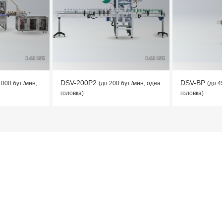
DSV-200P2
DSV-BP
1000 бут./мин,
(до 200 бут./мин, одна
(до 4
головка)
головка)