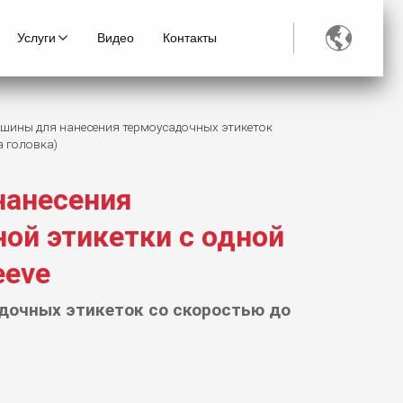

Услуги
Видео
Контакты
шины для нанесения термоусадочных этикеток
на головка)
нанесения
ой этикетки с одной
eeve
дочных этикеток со скоростью до