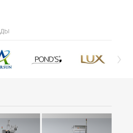
нды
›