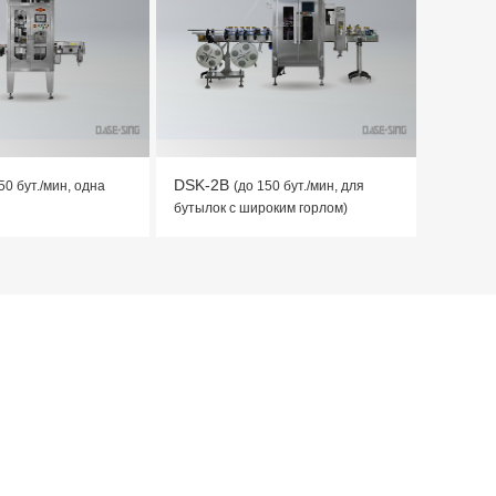
DSK-2B
50 бут./мин, одна
(до 150 бут./мин, для
бутылок с широким горлом)